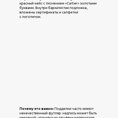
красный кейс с тиснением «Cartier» золотыми
буквами. Внутри бархатистая подложка,
вложены сертификаты и салфетки
с логотипом.
Почему это важно:
Подделки часто имеют
некачественный футляр: надпись может быть
неровной, упаковка из дешёвых материалов.