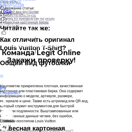
лучше следовать этим советам.
Скорость
#REALVSFAKE
#LOUISVUITTON
Содержание статьи:
Можно также сверить информацию
Tilda
●
Общий вид футболки
Надёжность
●
с официальными рекомендациями на сайте
Бирка на воротнике
●
Бирка по руководству по уходу
бренда. Для дополнительной уверенности —
●
Навесная картонная бирка
обращайтесь к специалистам по чистке или
Удобство
Читайте так же:
официальным сервисам.
Как отличить оригинал
Получить проверку
Louis Vuitton T-Shirt?
Команда Legit Online
Закажи проверку!
Общий вид футболки
На этикетке прикреплена плотная, качественная
картонная или пластиковая бирка. Она содержит
Специалист
информацию о модели, артикуле, размере,
материале и цене. Также есть штрихкод или QR-код,
который служит инструментом для быстрой
/
проверки подлинности. Выштампованные или
/
напечатанные данные четкие, без ошибок,
Главная
с точным логотипом Louis Vuitton.
Посты
Навесная картонная
Как отличить оригинал Louis Vuitton T-Shirt?