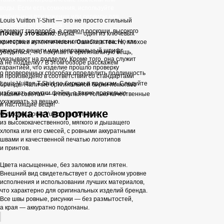
воды. Если есть сомнения, используйте
мобильные приложения или сервисы для
Louis Vuitton T-Shirt — это не просто стильный
проверки штрихкодов.
элемент гардероба, а символ роскоши, высокого
Почему это важно
: Бирка — один из ключевых
качества и исключительного мастерства. Но как
критериев аутентичности. Ошибки в тексте, плохое
качество печати или неправильный шрифт
убедиться, что покупаете оригинальную вещь,
указывают на подделку. Кроме того, она служит
а не подделку? В этом обзоре расскажем
гарантией, что изделие прошло проверку
о проверенных способах определить подлинность
и произведено в соответствии со стандартами
Louis Vuitton T-Shirt по биркам и ярлыкам. Следуйте
бренда. Наличие оригинальной бирки помогает
избежать покупки фейка, а также правильно
нашим советам — и покупайте только качественные
ухаживать за вещью.
и настоящие вещи!
Бирка на воротнике
Футболка Louis Vuitton выполнена
из высококачественного, мягкого и дышащего
хлопка или его смесей, с ровными аккуратными
швами и качественной печатью логотипов
и принтов.
Цвета насыщенные, без заломов или пятен.
Внешний вид свидетельствует о достойном уровне
исполнения и использовании лучших материалов,
что характерно для оригинальных изделий бренда.
Все швы ровные, рисунки — без размытостей,
а края — аккуратно подогнаны.