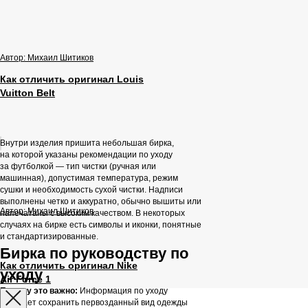
Автор: Михаил Шитиков
Как отличить оригинал Louis
Vuitton Belt
Внутри изделия пришита небольшая бирка,
на которой указаны рекомендации по уходу
за футболкой — тип чистки (ручная или
машинная), допустимая температура, режим
сушки и необходимость сухой чистки. Надписи
выполнены четко и аккуратно, обычно вышиты или
Автор: Михаил Шитиков
напечатаны с высоким качеством. В некоторых
случаях на бирке есть символы и иконки, понятные
и стандартизированные.
Бирка по руководству по
Как отличить оригинал Nike
уходу
Air Force 1
Почему это важно:
Информация по уходу
помогает сохранить первозданный вид одежды