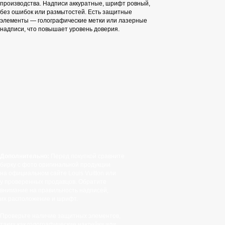
производства. Надписи аккуратные, шрифт ровный,
без ошибок или размытостей. Есть защитные
элементы — голографические метки или лазерные
надписи, что повышает уровень доверия.
Дополнительно:
Перед покупкой сравните
бирку с фото оригинальной продукции
на официальном сайте Louis Vuitton или
у проверенных продавцов. Обратите
внимание на правильность надписей,
их расположение и шрифт.
Проверьте наличие защитных элементов,
таких как голографические наклейки или