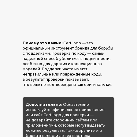
Почему это важно:
Certilogo — это
официальный инструмент бренда для борьбы
с подделками. Проверка по коду — самый
надежный способ убедиться в подлинности,
особенно для дорогих и коллекционных
моделей. Подделки часто имеют
неправильные или поврежденные коды,
а результат проверки показывает,
что вещь не подтверждена как оригинальная.
Дополнительно:
Обязательно
используйте официальное приложение
или сайт Certilogo для проверки —
не доверяйте сторонним сайтам или
приложениями, которые могут выдавать
ложные результаты. Также храните эти
бирки в целости до тех пор, пока