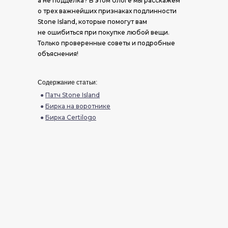
а не подделка? В этом блоге мы расскажем
о трех важнейших признаках подлинности
Stone Island, которые помогут вам
не ошибиться при покупке любой вещи.
Только проверенные советы и подробные
объяснения!
Содержание статьи:
●
Патч Stone Island
●
Бирка на воротнике
●
Бирка Certilogo