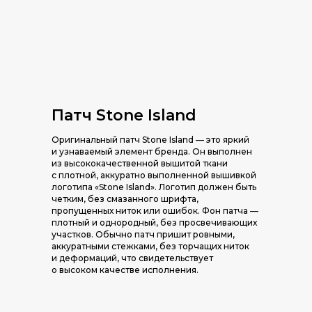
Патч Stone Island
Оригинальный патч Stone Island — это яркий
и узнаваемый элемент бренда. Он выполнен
из высококачественной вышитой ткани
с плотной, аккуратно выполненной вышивкой
логотипа «Stone Island». Логотип должен быть
четким, без смазанного шрифта,
пропущенных ниток или ошибок. Фон патча —
плотный и однородный, без просвечивающих
участков. Обычно патч пришит ровными,
аккуратными стежками, без торчащих ниток
и деформаций, что свидетельствует
о высоком качестве исполнения.